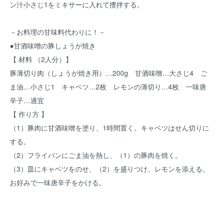
ン汁小さじ1をミキサーに入れて攪拌する。
－お料理の甘味料代わりに！－
●甘酒味噌の豚しょうが焼き
【 材料 （2人分）】
豚薄切り肉（しょうが焼き用）…200g 甘酒味噌…大さじ4 ご
ま油…小さじ1 キャベツ…2枚 レモンの薄切り…4枚 一味唐
辛子…適宜
【 作り方 】
（1）豚肉に甘酒味噌を塗り、1時間置く。キャベツはせん切りに
する。
（2）フライパンにごま油を熱し、（1）の豚肉を焼く。
（3）皿にキャベツをのせ、（2）を盛りつけ、レモンを添える。
お好みで一味唐辛子をかける。