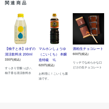
関連商品
【柚子と水】ゆずの
マルホンしょうゆ
酒粕生チョコレート
清涼飲料水 200ml
（こいくち） 本醸
600円(税込)
330円(税込)
造特級 1L
リッチでなめらかな口
620円(税込)
どけの生チョコレート
すっきり甘酸っぱい、
柚子香る清涼飲料水
お料理に！こいくち醤
油です。