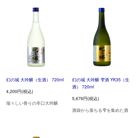
幻の城 大吟醸（生酒） 720ml
幻の城 大吟醸 雫酒 YK35（生
酒） 720ml
4,200円(税込)
5,676円(税込)
瑞々しい香りの辛口大吟醸
酒袋から落ちる雫を集めた酒